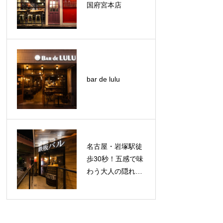
国府宮本店
bar de lulu
名古屋・岩塚駅徒
歩30秒！五感で味
わう大人の隠れ家
『鉄板バル La
Tanta（ラタン
タ）岩塚店』を徹
底レポ