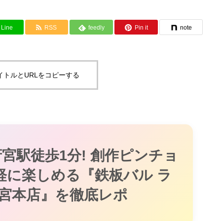
Line
RSS
feedly
Pin it
note
イトルとURLをコピーする
府宮駅徒歩1分! 創作ピンチョ
軽に楽しめる『鉄板バル ラ
府宮本店』を徹底レポ