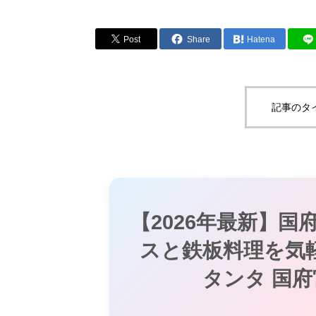
Post
Share
Hatena
記事のタ
【2026年最新】国
スと鉄板料理を気
タンタ 国